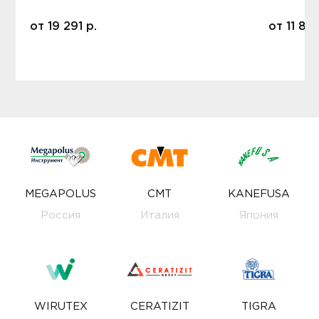
от
19 291
р.
от
11 80
MEGAPOLUS
CMT
KANEFUSA
Россия
Италия
Япония
WIRUTEX
CERATIZIT
TIGRA