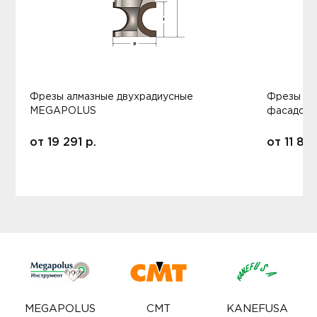
Фрезы алмазные двухрадиусные
Фрезы ал
MEGAPOLUS
фасадов
от
19 291
р.
от
11 80
MEGAPOLUS
CMT
KANEFUSA