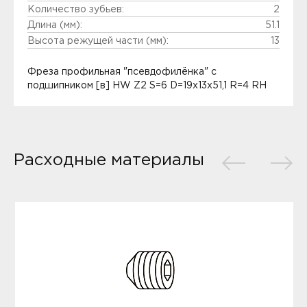
Количество зубьев:
2
Длина (мм):
51.1
Высота режущей части (мм):
13
Фреза профильная "псевдофилёнка" с
подшипником [в] HW Z2 S=6 D=19x13x51,1 R=4 RH
Расходные материалы