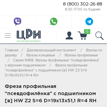
8 (800) 302-26-88
8:30-17:00 по будням
0
Главная
Дереворежущий инструмент
Фрезы по
дереву
Фрезы концевые
Фрезы профильные
Серия 948B. Фрезы профильные "псевдофилёнка"
с верхним подшипником
Фреза профильная
"псевдофилёнка" с подшипником [в] HW Z2 S=6
D=19x13x51,1 R=4 RH
Фреза профильная
"псевдофилёнка" с подшипником
[в] HW Z2 S=6 D=19x13x51,1 R=4 RH