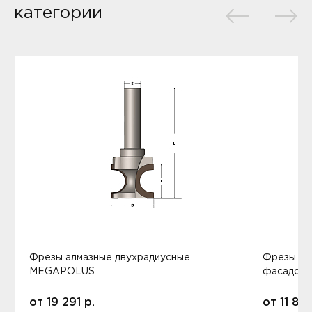
категории
Фрезы алмазные двухрадиусные
Фрезы ал
MEGAPOLUS
фасадов
от
19 291
р.
от
11 80