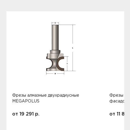
Фрезы алмазные двухрадиусные
Фрезы ал
MEGAPOLUS
фасадов
от
19 291
р.
от
11 80