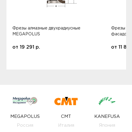
Фрезы алмазные двухрадиусные
Фрезы ал
MEGAPOLUS
фасадов
от
19 291
р.
от
11 80
MEGAPOLUS
CMT
KANEFUSA
Россия
Италия
Япония