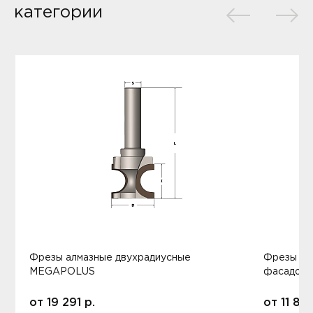
категории
Фрезы алмазные двухрадиусные
Фрезы ал
MEGAPOLUS
фасадов
от
19 291
р.
от
11 80