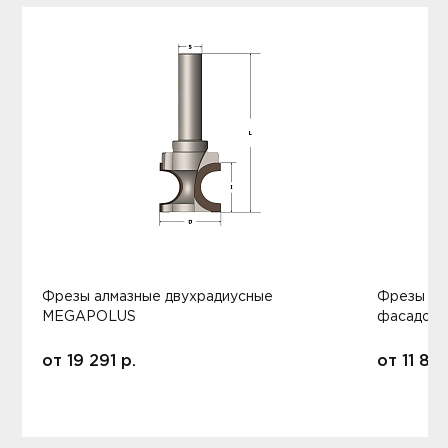
Фрезы алмазные двухрадиусные
Фрезы ал
MEGAPOLUS
фасадов
от
19 291
р.
от
11 80