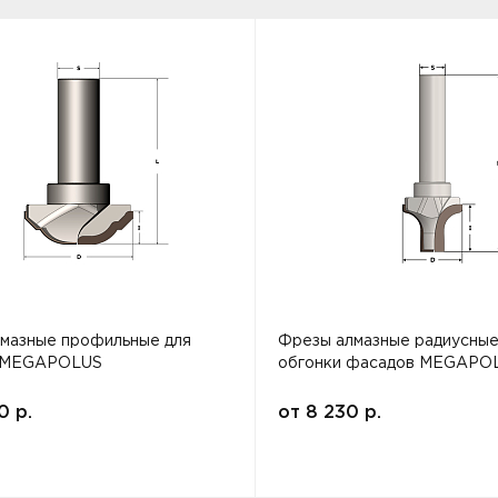
мазные профильные для
Фрезы алмазные радиусные
 MEGAPOLUS
обгонки фасадов MEGAPO
00
р.
от
8 230
р.