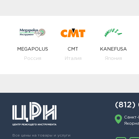
MEGAPOLUS
CMT
KANEFUSA
Россия
Италия
Япония
(812)
Санкт-
Якорная
Все цены на товары и услуги