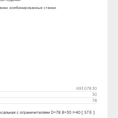
ой подачей.
нки, комбинированные станки.
693.078.30
30
78
сальная с ограничителями D=78 B=30 I=40 [ STE ]