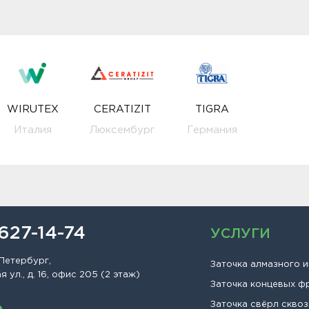
WIRUTEX
CERATIZIT
TIGRA
Италия
Люксембург
Германия
 627-14-74
УСЛУГИ
Петербург,
Заточка алмазного 
 ул., д. 16, офис 205 (2 этаж)
Заточка концевых ф
Заточка свёрл сквоз