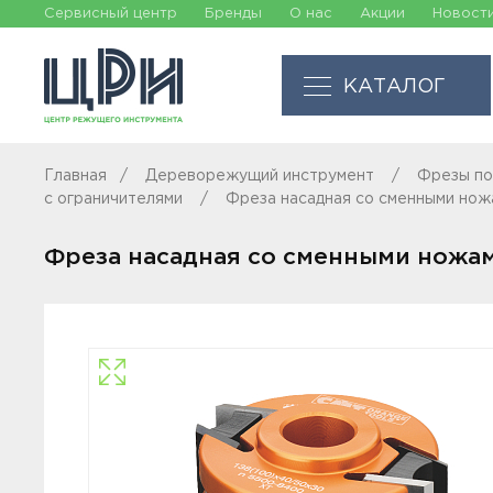
Сервисный центр
Бренды
О нас
Акции
Новост
КАТАЛОГ
Главная
Дереворежущий инструмент
Фрезы по
с ограничителями
Фреза насадная со сменными ножа
Фреза насадная со сменными ножами