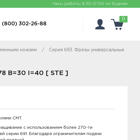
Часы работы
8:30-17:00 по будням
0
 (800) 302-26-88
сменными ножами
Серия 693. Фрезы универсальные
 B=30 I=40 [ STE ]
елями CMT.
ращивание с использованием более 270-ти
ей серии 691. Благодаря ограничителям подачи