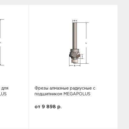
 для
Фрезы алмазные радиусные с
Ф
LUS
подшипником MEGAPOLUS
от
9 898
р.