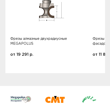
Фрезы алмазные двухрадиусные
Фрезы ал
MEGAPOLUS
фасадов
от
19 291
р.
от
11 80