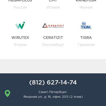
MEGAPOLUS
CMT
KANEFUSA
Россия
Италия
Япония
WIRUTEX
CERATIZIT
TIGRA
Италия
Люксембург
Германия
(812) 627-14-74
Санкт-Петербург,
Якорная ул., д. 16, офис 205 (2 этаж)