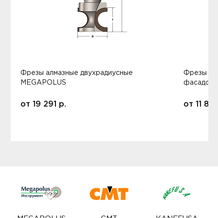
Фрезы алмазные двухрадиусные
Фрезы ал
MEGAPOLUS
фасадов
от
19 291
р.
от
11 80