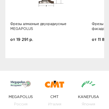
Фрезы алмазные двухрадиусные
Фрезы ал
MEGAPOLUS
фасадов
от
19 291
р.
от
11 80
MEGAPOLUS
CMT
KANEFUSA
Россия
Италия
Япония