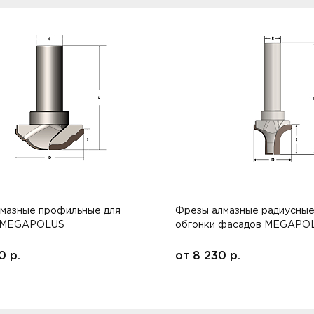
мазные профильные для
Фрезы алмазные радиусные
 MEGAPOLUS
обгонки фасадов MEGAPO
00
р.
от
8 230
р.