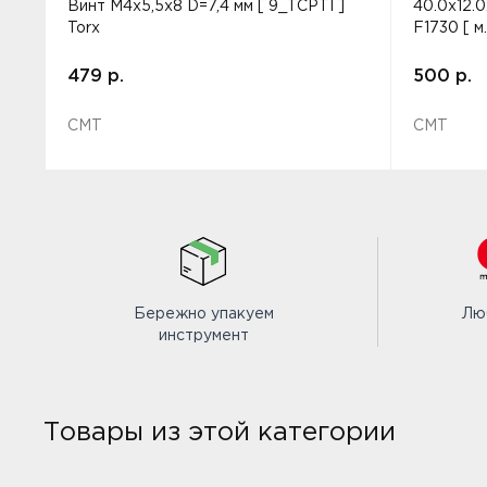
Винт M4x5,5x8 D=7,4 мм [ 9_TCPTI ]
40.0x12.
Torx
F1730 [ м
479 р.
500 р.
CMT
CMT
Бережно упакуем
Лю
инструмент
Товары из этой категории