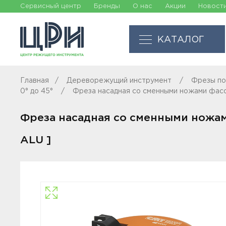
Сервисный центр
Бренды
О нас
Акции
Новост
КАТАЛОГ
Главная
Дереворежущий инструмент
Фрезы по
0° до 45°
Фреза насадная со сменными ножами фасоч
Фреза насадная со сменными ножами
ALU ]