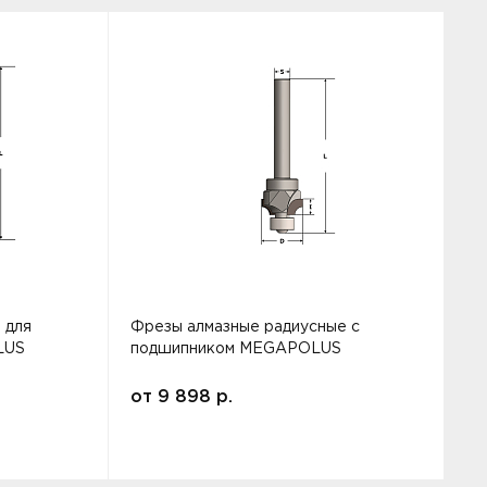
 для
Фрезы алмазные радиусные с
Ф
LUS
подшипником MEGAPOLUS
от
9 898
р.