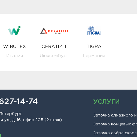
WIRUTEX
CERATIZIT
TIGRA
Италия
Люксембург
Германия
 627-14-74
УСЛУГИ
Петербург,
Заточка алмазного 
 ул., д. 16, офис 205 (2 этаж)
Заточка концевых ф
Заточка свёрл сквоз