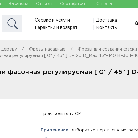
и
Вакансии
Отзывы
Сертификаты
Оплата
Сервис и услуги
Доставка
8
Гарантии и возврат
Контакты
 дереву
Фрезы насадные
Фрезы для создания фаски
ная регулируемая [ 0° / 45° ] D=120 D_Max 45°=140 B=30 I=40
 фасочная регулируемая [ 0° / 45° ] D
Производитель:
CMT
Применение:
выборка четверти, снятие фаски