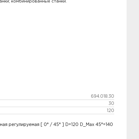
нки; комбинированные станки.
694.018.30
30
120
ая регулируемая [ 0° / 45° ] D=120 D_Max 45°=140