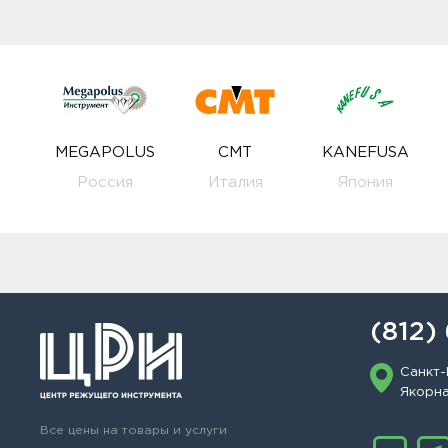
MEGAPOLUS
CMT
KANEFUSA
Россия
Италия
Япония
(812)
Санкт-
Якорная
Все цены на товары и услуги