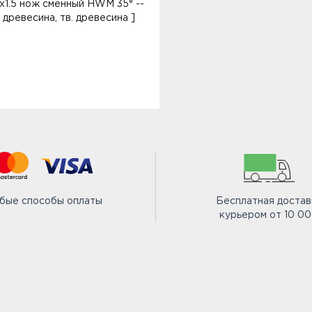
0x1.5 нож сменный HWM 35° --
. древесина, тв. древесина ]
бые способы оплаты
Бесплатная достав
курьером от 10 0