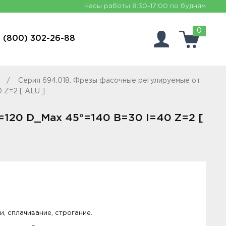
Часы работы
8:30-17:00 по будням
0
 (800) 302-26-88
Серия 694.018. Фрезы фасочные регулируемые от
 Z=2 [ ALU ]
=120 D_Max 45°=140 B=30 I=40 Z=2 [
, сплачивание, строгание.