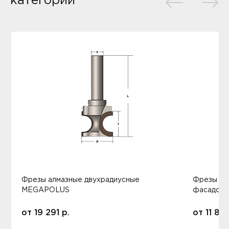
категории
Фрезы алмазные двухрадиусные
Фрезы ал
MEGAPOLUS
фасадов
от
19 291
р.
от
11 80