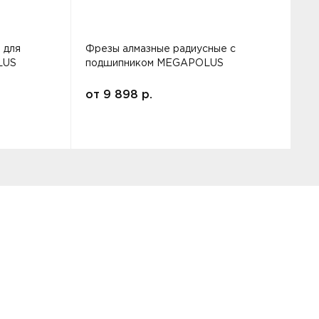
 для
Фрезы алмазные радиусные с
Ф
LUS
подшипником MEGAPOLUS
от
9 898
р.