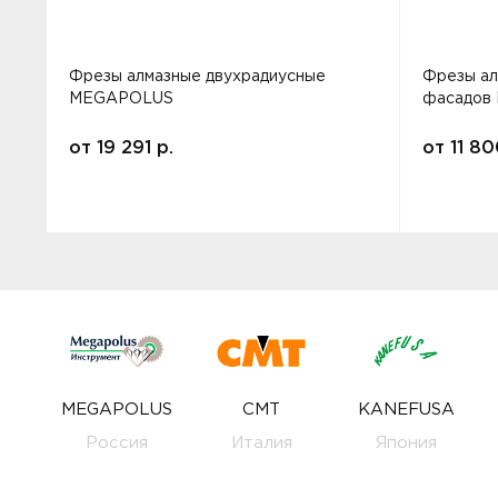
Фрезы алмазные двухрадиусные
Фрезы ал
MEGAPOLUS
фасадов
от
19 291
р.
от
11 8
MEGAPOLUS
CMT
KANEFUSA
Россия
Италия
Япония