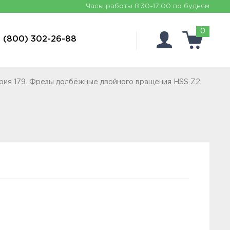
Часы работы
8:30-17:00 по будням
0
 (800) 302-26-88
рия 179. Фрезы долбёжные двойного вращения HSS Z2