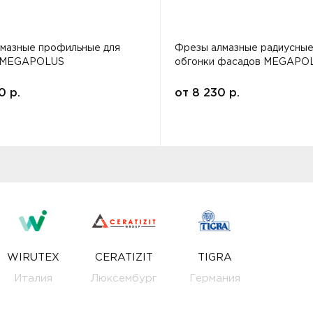
мазные профильные для
Фрезы алмазные радиусные
 MEGAPOLUS
обгонки фасадов MEGAPO
00
р.
от
8 230
р.
WIRUTEX
CERATIZIT
TIGRA
Италия
Люксембург
Германия