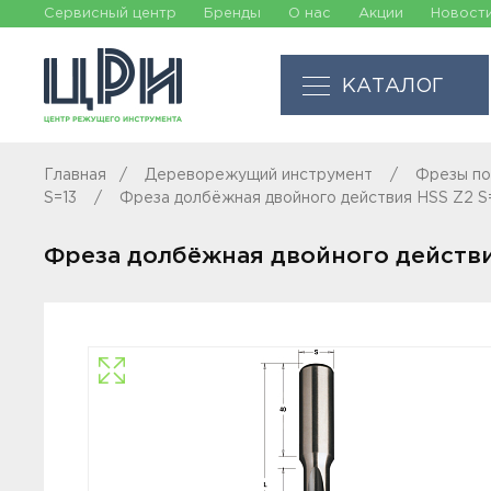
Сервисный центр
Бренды
О нас
Акции
Новост
КАТАЛОГ
Главная
Дереворежущий инструмент
Фрезы по
S=13
Фреза долбёжная двойного действия HSS Z2 S
Фреза долбёжная двойного действи