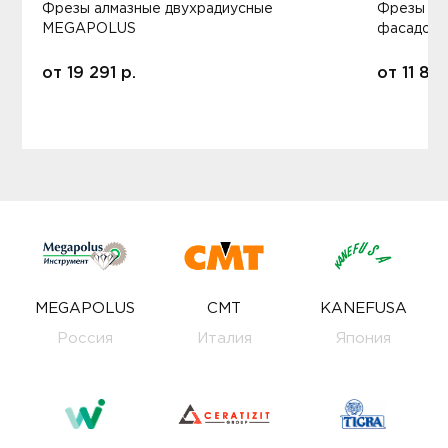
Фрезы алмазные двухрадиусные
Фрезы ал
MEGAPOLUS
фасадов
от
19 291
р.
от
11 80
MEGAPOLUS
CMT
KANEFUSA
Россия
Италия
Япония