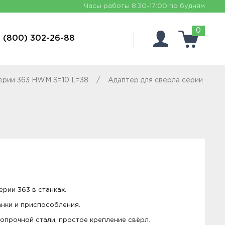
Часы работы
8:30-17:00 по будням
0
 (800) 302-26-88
серии 363 HWM S=10 L=38
Адаптер для сверла серии
рии 363 в станках.
нки и приспособления.
опрочной стали, простое крепление свёрл.