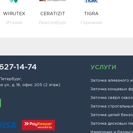
WIRUTEX
CERATIZIT
TIGRA
Италия
Люксембург
Германия
 627-14-74
УСЛУГИ
Петербург,
Заточка алмазного 
 ул., д. 16, офис 205 (2 этаж)
Заточка концевых ф
Заточка свёрл сквоз
Заточка строгальны
Заточка цепей бенз
Заточка дисковых п
Измерение и баланс