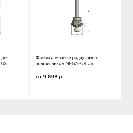
 для
Фрезы алмазные радиусные с
Ф
LUS
подшипником MEGAPOLUS
от
9 898
р.