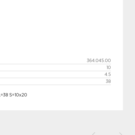
364.045.00
10
4.5
38
L=38 S=10x20