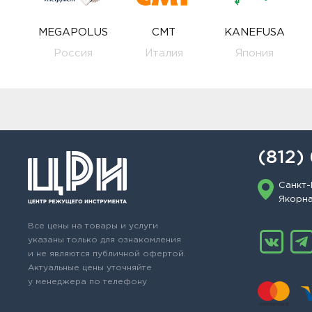
MEGAPOLUS
CMT
KANEFUSA
Россия
Италия
Япония
(812)
Санкт-
Якорная
Все цены на товары и услуги
указаны только для ознакомления
и не являются публичной офертой.
Актуальные цены уточняйте
у менеджера по телефону