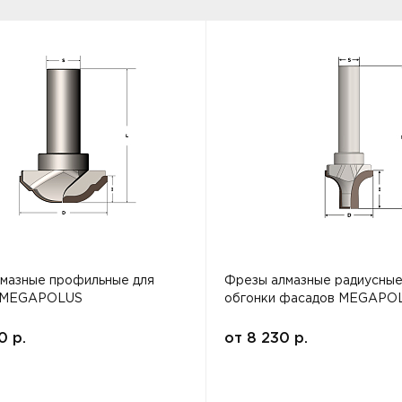
мазные профильные для
Фрезы алмазные радиусные
 MEGAPOLUS
обгонки фасадов MEGAPO
00
р.
от
8 230
р.