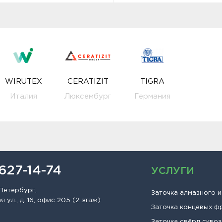
WIRUTEX
CERATIZIT
TIGRA
Италия
Люксембург
Германия
 627-14-74
УСЛУГИ
Петербург,
Заточка алмазного 
 ул., д. 16, офис 205 (2 этаж)
Заточка концевых ф
Заточка свёрл сквоз