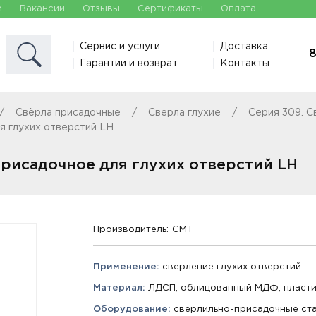
и
Вакансии
Отзывы
Сертификаты
Оплата
Сервис и услуги
Доставка
8
Гарантии и возврат
Контакты
Свёрла присадочные
Сверла глухие
Серия 309. С
я глухих отверстий LH
присадочное для глухих отверстий LH
Производитель:
CMT
Применение:
сверление глухих отверстий.
Материал:
ЛДСП, облицованный МДФ, пластик
Оборудование:
сверлильно-присадочные ста