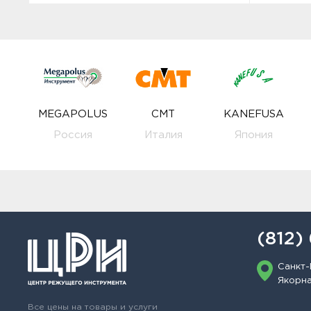
MEGAPOLUS
CMT
KANEFUSA
Россия
Италия
Япония
(812)
Санкт-
Якорная
Все цены на товары и услуги