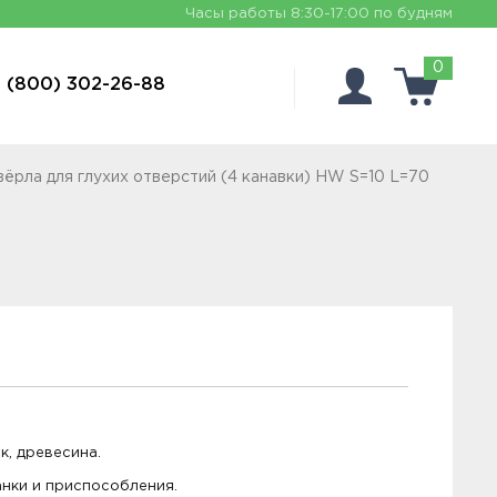
Часы работы
8:30-17:00 по будням
0
 (800) 302-26-88
вёрла для глухих отверстий (4 канавки) HW S=10 L=70
, древесина.
нки и приспособления.