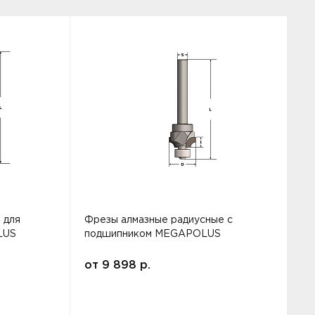
 для
Фрезы алмазные радиусные с
Ф
LUS
подшипником MEGAPOLUS
от
9 898
р.