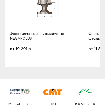
Фрезы алмазные двухрадиусные
Фрезы ал
MEGAPOLUS
фасадов
от
19 291
р.
от
11 80
MEGAPOLUS
CMT
KANEFUSA