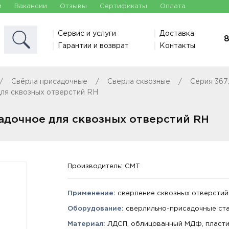
и
Вакансии
Отзывы
Сертификаты
Оплата
Сервис и услуги
Доставка
8
Гарантии и возврат
Контакты
Свёрла присадочные
Сверла сквозные
Серия 367
ля сквозных отверстий RH
адочное для сквозных отверстий RH
Производитель:
CMT
Применение:
сверление сквозных отверстий
Оборудование:
сверлильно-присадочные ста
Материал:
ЛДСП, облицованный МДФ, пластик