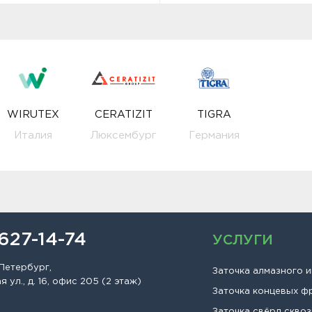
WIRUTEX
CERATIZIT
TIGRA
Италия
Люксембург
Германия
 627-14-74
УСЛУГИ
Петербург,
Заточка алмазного 
 ул., д. 16, офис 205 (2 этаж)
Заточка концевых ф
Заточка свёрл сквоз