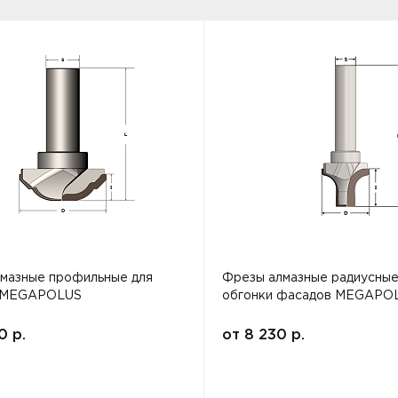
мазные профильные для
Фрезы алмазные радиусные
 MEGAPOLUS
обгонки фасадов MEGAPO
00
р.
от
8 230
р.