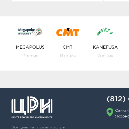
MEGAPOLUS
CMT
KANEFUSA
Россия
Италия
Япония
(812)
Санкт-
Якорная
Все цены на товары и услуги