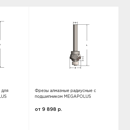
 для
Фрезы алмазные радиусные с
Ф
LUS
подшипником MEGAPOLUS
от
9 898
р.