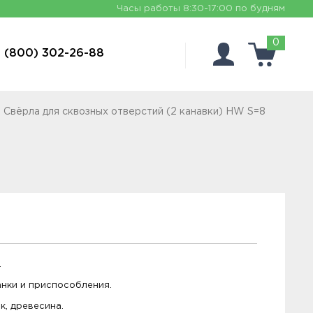
Часы работы
8:30-17:00 по будням
0
 (800) 302-26-88
. Свёрла для сквозных отверстий (2 канавки) HW S=8
.
нки и приспособления.
, древесина.