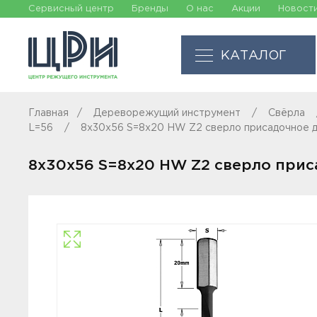
Сервисный центр
Бренды
О нас
Акции
Новост
КАТАЛОГ
Главная
Дереворежущий инструмент
Свёрла
L=56
8x30x56 S=8x20 HW Z2 сверло присадочное д
8x30x56 S=8x20 HW Z2 сверло прис