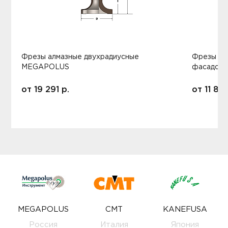
Фрезы алмазные двухрадиусные
Фрезы ал
MEGAPOLUS
фасадов
от
19 291
р.
от
11 80
MEGAPOLUS
CMT
KANEFUSA
Россия
Италия
Япония