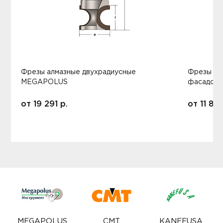
Фрезы алмазные двухрадиусные
Фрезы ал
MEGAPOLUS
фасадов
от
19 291
р.
от
11 80
MEGAPOLUS
CMT
KANEFUSA