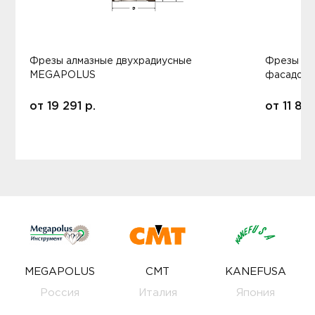
Фрезы алмазные двухрадиусные
Фрезы ал
MEGAPOLUS
фасадов
от
19 291
р.
от
11 80
MEGAPOLUS
CMT
KANEFUSA
Россия
Италия
Япония