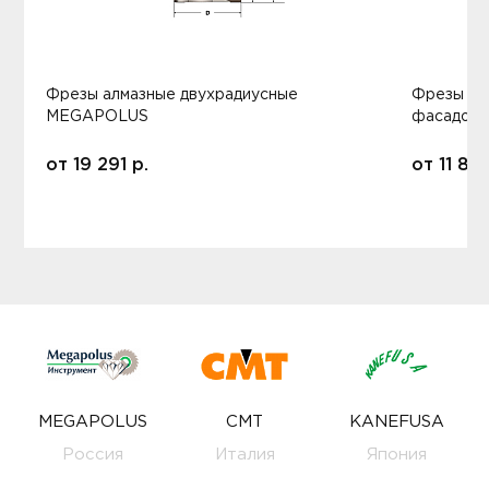
Фрезы алмазные двухрадиусные
Фрезы ал
MEGAPOLUS
фасадов
от
19 291
р.
от
11 80
MEGAPOLUS
CMT
KANEFUSA
Россия
Италия
Япония