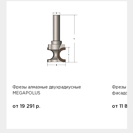
Фрезы алмазные двухрадиусные
Фрезы ал
MEGAPOLUS
фасадов
от
19 291
р.
от
11 80