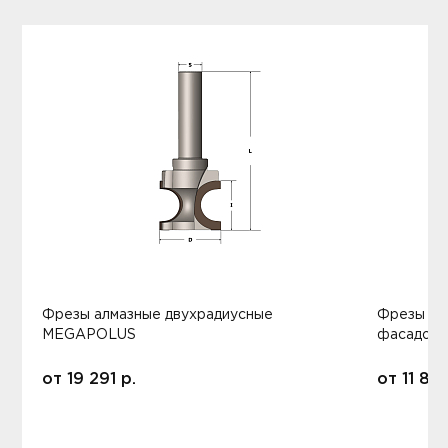
Фрезы алмазные двухрадиусные
Фрезы ал
MEGAPOLUS
фасадов
от
19 291
р.
от
11 80