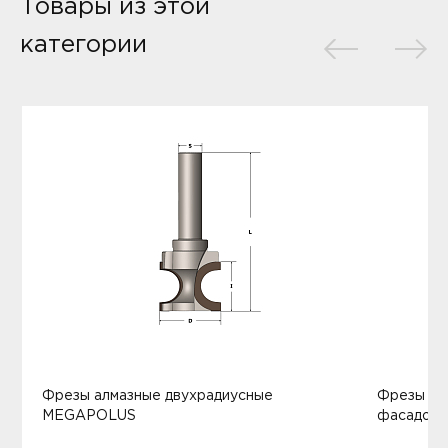
Товары из этой
категории
Фрезы алмазные двухрадиусные
Фрезы ал
MEGAPOLUS
фасадов