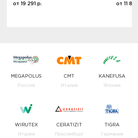
от
19 291
р.
от
11 80
MEGAPOLUS
CMT
KANEFUSA
Россия
Италия
Япония
WIRUTEX
CERATIZIT
TIGRA
Италия
Люксембург
Германия