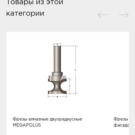
Товары из этой
категории
Фрезы алмазные двухрадиусные
Фрезы ал
MEGAPOLUS
фасадов