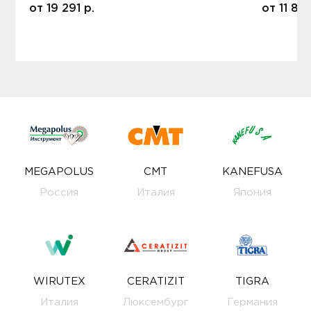
от
19 291
р.
от
11 80
MEGAPOLUS
CMT
KANEFUSA
Россия
Италия
Япония
WIRUTEX
CERATIZIT
TIGRA
Италия
Люксембург
Германия