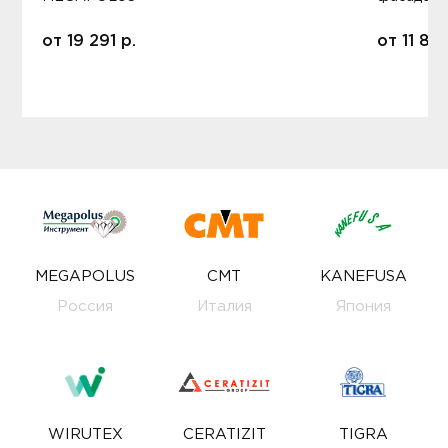
от
19 291
р.
от
11 80
MEGAPOLUS
CMT
KANEFUSA
Россия
Италия
Япония
WIRUTEX
CERATIZIT
TIGRA