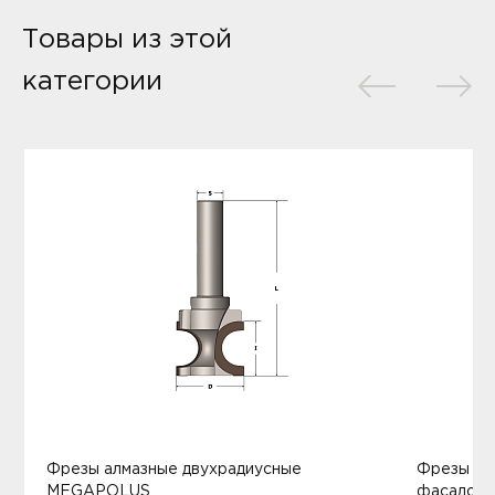
Товары из этой
категории
Фрезы алмазные двухрадиусные
Фрезы ал
MEGAPOLUS
фасадов