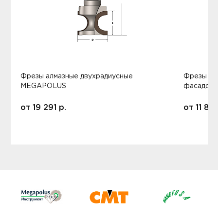
Фрезы алмазные двухрадиусные
Фрезы ал
MEGAPOLUS
фасадов
от
19 291
р.
от
11 80