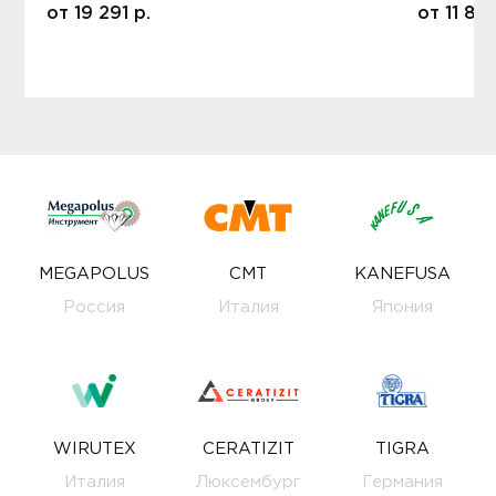
от
19 291
р.
от
11 80
MEGAPOLUS
CMT
KANEFUSA
Россия
Италия
Япония
WIRUTEX
CERATIZIT
TIGRA
Италия
Люксембург
Германия