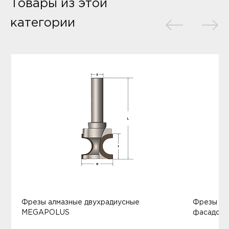
Товары из этой
категории
Фрезы алмазные двухрадиусные
Фрезы ал
MEGAPOLUS
фасадов