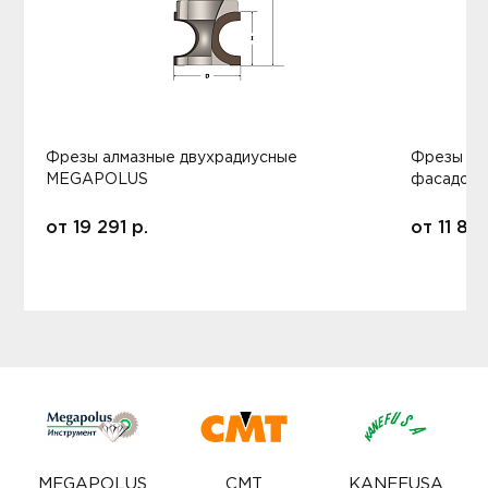
Фрезы алмазные двухрадиусные
Фрезы ал
MEGAPOLUS
фасадов
от
19 291
р.
от
11 80
MEGAPOLUS
CMT
KANEFUSA