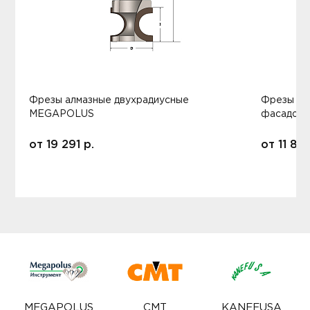
Фрезы алмазные двухрадиусные
Фрезы ал
MEGAPOLUS
фасадов
от
19 291
р.
от
11 80
MEGAPOLUS
CMT
KANEFUSA