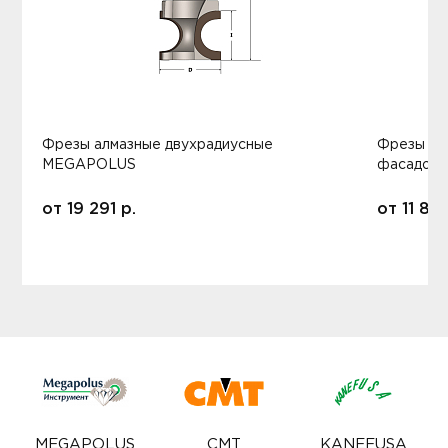
Фрезы алмазные двухрадиусные
Фрезы ал
MEGAPOLUS
фасадов
от
19 291
р.
от
11 80
MEGAPOLUS
CMT
KANEFUSA