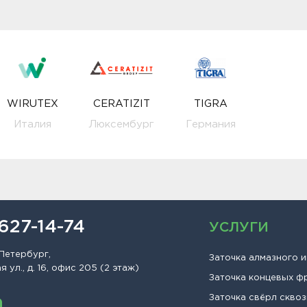
WIRUTEX
CERATIZIT
TIGRA
Италия
Люксембург
Германия
 627-14-74
УСЛУГИ
Петербург,
Заточка алмазного 
 ул., д. 16, офис 205 (2 этаж)
Заточка концевых ф
Заточка свёрл сквоз