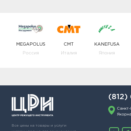
MEGAPOLUS
CMT
KANEFUSA
Россия
Италия
Япония
(812)
Санкт-
Якорная
Все цены на товары и услуги