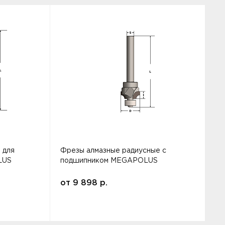
 для
Фрезы алмазные радиусные с
Ф
LUS
подшипником MEGAPOLUS
от
9 898
р.