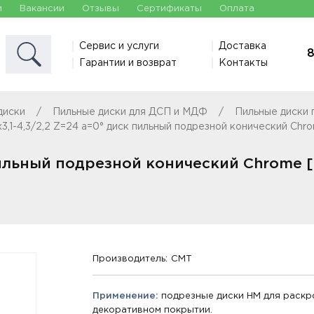
и
Вакансии
Отзывы
Сертификаты
Оплата
Сервис и услуги
Доставка
8
Гарантии и возврат
Контакты
диски
Пильные диски для ДСП и МДФ
Пильные диски
3,1-4,3/2,2 Z=24 a=0° диск пильный подрезной конический Ch
 пильный подрезной конический Chrome
Производитель:
CMT
Применение:
подрезные диски HM для раскр
декоративном покрытии.