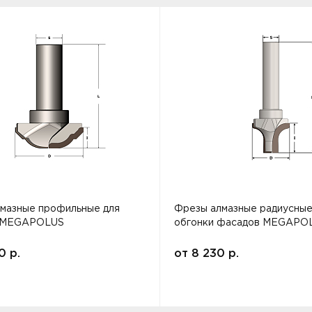
мазные профильные для
Фрезы алмазные радиусные
 MEGAPOLUS
обгонки фасадов MEGAPO
00
р.
от
8 230
р.