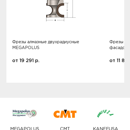
Фрезы алмазные двухрадиусные
Фрезы ал
MEGAPOLUS
фасадов
от
19 291
р.
от
11 80
MEGAPOLUS
CMT
KANEFUSA