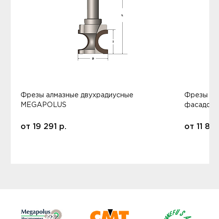
Фрезы алмазные двухрадиусные
Фрезы ал
MEGAPOLUS
фасадов
от
19 291
р.
от
11 80