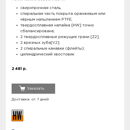
сверхпрочная сталь;
спиральная часть покрыта оранжевым или
чёрным напылением PTFE;
твердосплавная напайка [HW] точно
сбалансирована;
2 твердосплавные режущие грани [Z2];
2 врезных зуба[V2];
2 спиральные канавки (флейты);
цилиндрический хвостовик
2 481 р.
Заказать
Доставка: от 7 дней