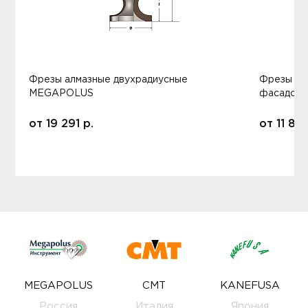
Фрезы алмазные двухрадиусные
Фрезы ал
MEGAPOLUS
фасадов
от
19 291
р.
от
11 80
MEGAPOLUS
CMT
KANEFUSA
Россия
Италия
Япония