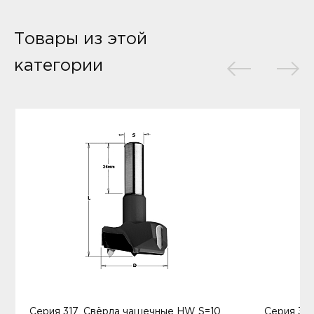
Товары из этой
категории
Серия 317. Свёрла чашечные HW S=10
Серия 31