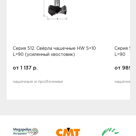
Серия 512. Свёрла чашечные HW S=10
Серия 51
L=90 (усиленный хвостовик)
L=90
от
1 137
р.
от
989
р
чашечные и пробочники
чашечные 