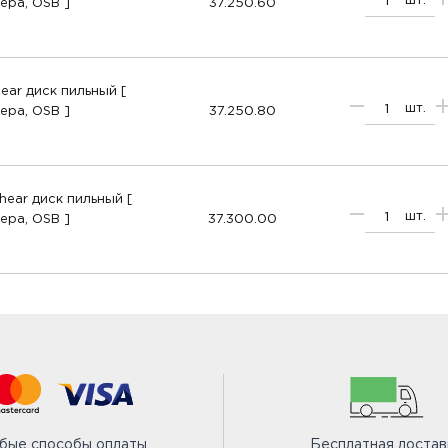
шт.
ера, OSB ]
37.250.60
ear диск пильный [
шт.
ера, OSB ]
37.250.80
hear диск пильный [
шт.
ера, OSB ]
37.300.00
бые способы оплаты
Бесплатная достав