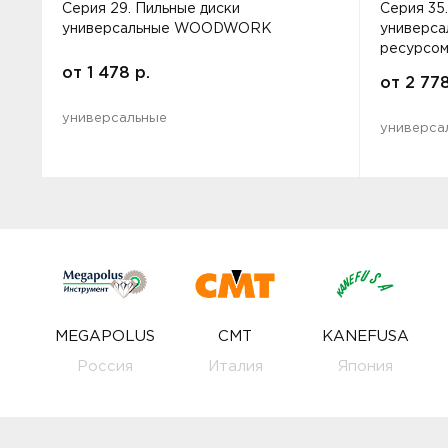
Серия 29. Пильные диски
Серия 35
универсальные WOODWORK
универса
ресурс
от
1 478
р.
от
2 77
универсальные
универса
MEGAPOLUS
CMT
KANEFUSA
Россия
Италия
Япония