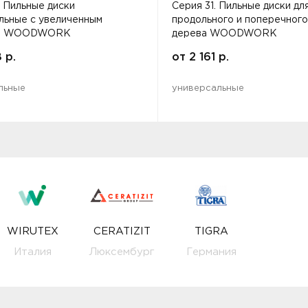
. Пильные диски
Серия 31. Пильные диски дл
льные с увеличенным
продольного и поперечного
ом WOODWORK
дерева WOODWORK
8
р.
от
2 161
р.
льные
универсальные
WIRUTEX
CERATIZIT
TIGRA
Италия
Люксембург
Германия