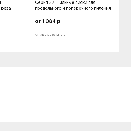
я
Серия 27. Пильные диски для
С
 реза
продольного и поперечного пиления
у
п
от
1 084
р.
универсальные
у