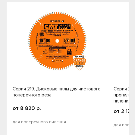
Серия 219. Дисковые пилы для чистового
Серия 272
поперечного реза
пропилом 
пиления
от
8 820
р.
от
2 170
для поперечного пиления
для попер