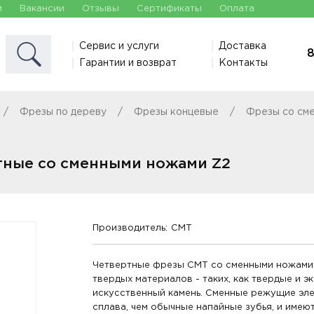
и
Вакансии
Отзывы
Сертификаты
Оплата
Сервис и услуги
Доставка
8
Гарантии и возврат
Контакты
Фрезы по дереву
Фрезы концевые
Фрезы со см
тные со сменными ножами Z2
Производитель:
CMT
Четвертные фрезы CMT со сменными ножами 
твердых материалов - таких, как твердые и э
искусственный камень. Сменные режущие эле
сплава, чем обычные напайные зубья, и имею