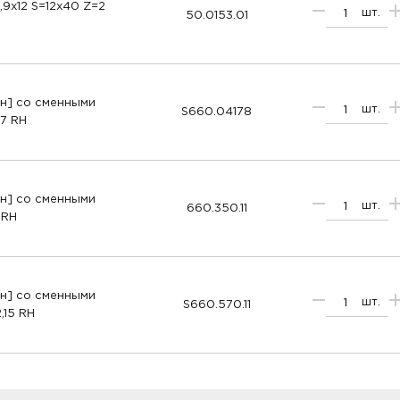
9х12 S=12х40 Z=2
шт.
50.0153.01
н] со сменными
шт.
S660.04178
,7 RH
н] со сменными
шт.
660.350.11
 RH
н] со сменными
шт.
S660.570.11
,15 RH