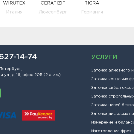
WIRUTEX
CERATIZIT
TIGRA
Италия
Люксембург
Германия
 627-14-74
УСЛУГИ
Петербург,
Заточка алмазного 
 ул., д. 16, офис 205 (2 этаж)
Заточка концевых ф
Заточка свёрл сквоз
Заточка строгальны
Заточка цепей бенз
Заточка дисковых п
Измерение и баланс
Изготовление фрез