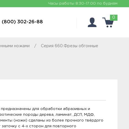
Часы работы
8:30-17:00 по будням
0
 (800) 302-26-88
енными ножами
Серия 660.Фрезы обгонные
предназначены для обработки абразивных и
кзотические породы дерева, ламинат, ДСП, МДФ,
менты (ножи) сделаны из более прочного твёрдого
т заточку с 4-х сторон для повторного