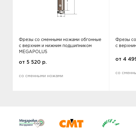
Фрезы со сменными ножами обгонные
Фрезы со
с верхним и нижним подшипником
с верхн
MEGAPOLUS
от
4 49
от
5 520
р.
со сменн
со сменными ножами