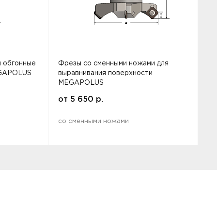
 обгонные
Фрезы со сменными ножами для
Ф
EGAPOLUS
выравнивания поверхности
MEGAPOLUS
от
5 650
р.
с
со сменными ножами