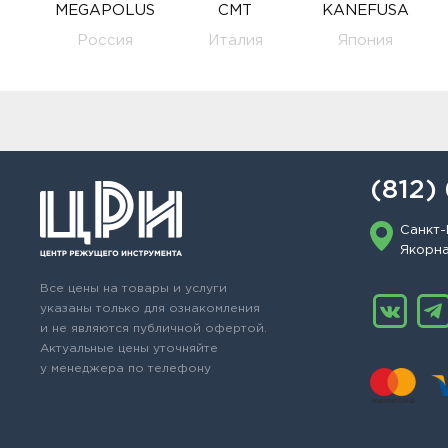
MEGAPOLUS
CMT
KANEFUSA
Россия
Италия
Япония
(812)
Санкт-
Якорная
Все цены на товары и услуги
указаны только для ознакомления
и не являются публичной офертой.
Актуальные цены уточняйте
у менеджера по телефону