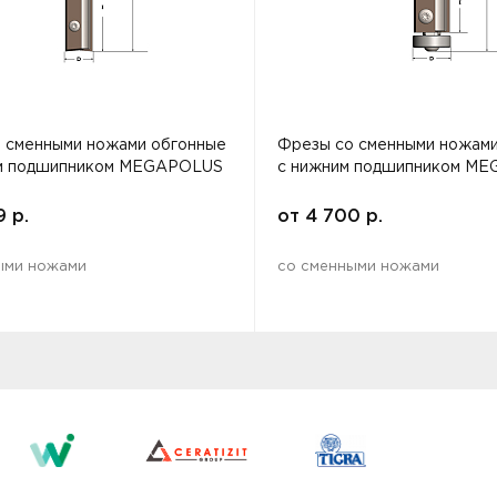
 сменными ножами обгонные
Фрезы со сменными ножами
им подшипником MEGAPOLUS
с нижним подшипником M
9
р.
от
4 700
р.
ыми ножами
со сменными ножами