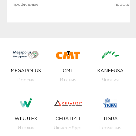
профильные
профильн
MEGAPOLUS
CMT
KANEFUSA
Россия
Италия
Япония
WIRUTEX
CERATIZIT
TIGRA
Италия
Люксембург
Германия