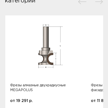
категории
Фрезы алмазные двухрадиусные
Фрезы ал
MEGAPOLUS
фасадов
от
19 291
р.
от
11 80