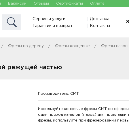
и
Вакансии
Отзывы
Сертификаты
Оплата
Сервис и услуги
Доставка
8
Гарантии и возврат
Контакты
Фрезы по дереву
Фрезы концевые
Фрезы пазов
ой режущей частью
Производитель:
CMT
Используйте концевые фрезы СМТ со сферич
один проход каналов (пазов) для прокладки 
фрезы, используйте при фрезеровании перв