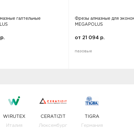
мазные галтельные
Фрезы алмазные для эконо
LUS
MEGAPOLUS
р.
от
21 094
р.
пазовые
WIRUTEX
CERATIZIT
TIGRA
Италия
Люксембург
Германия