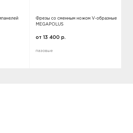
мпанелей
Фрезы со сменным ножом V-образные
Ф
MEGAPOLUS
г
от
13 400
р.
пазовые
п