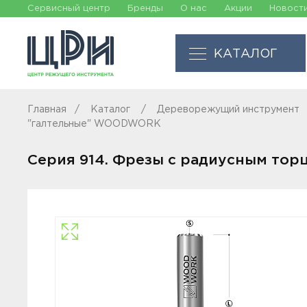
Сервисный центр
Бренды
О нас
Акции
Новост
КАТАЛОГ
Главная
Каталог
Дереворежущий инструмент
"галтельные" WOODWORK
Серия 914. Фрезы с радиусным то