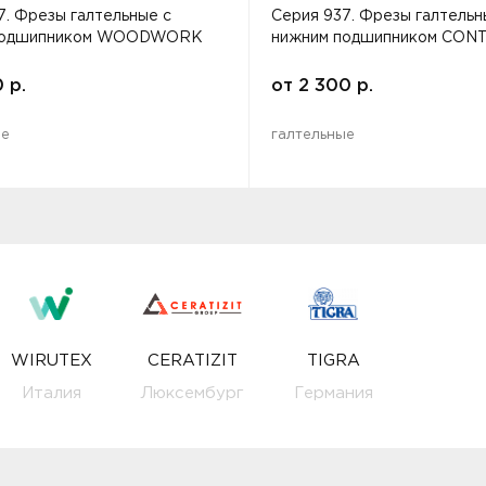
7. Фрезы галтельные с
Серия 937. Фрезы галтельн
подшипником WOODWORK
нижним подшипником CO
0
р.
от
2 300
р.
ые
галтельные
WIRUTEX
CERATIZIT
TIGRA
Италия
Люксембург
Германия