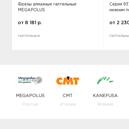
Фрезы алмазные галтельные
Серия 93
MEGAPOLUS
нижним 
от
8 181
р.
от
2 23
галтельные
галтельн
MEGAPOLUS
CMT
KANEFUSA
Россия
Италия
Япония