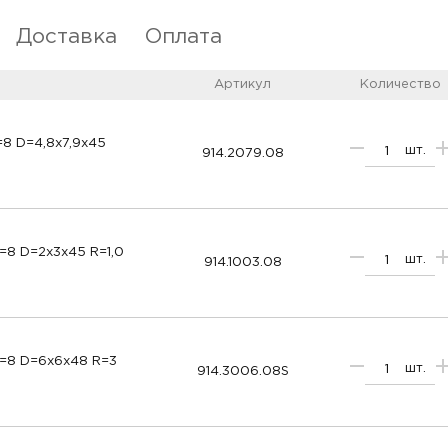
Доставка
Оплата
Артикул
Количество
=8 D=4,8x7,9x45
шт.
914.2079.08
=8 D=2x3x45 R=1,0
шт.
914.1003.08
S=8 D=6x6x48 R=3
шт.
914.3006.08S