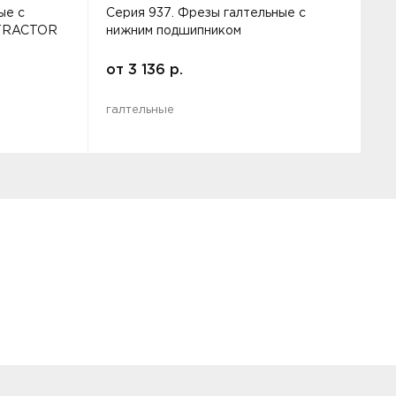
ые с
Серия 937. Фрезы галтельные с
С
NTRACTOR
нижним подшипником
н
от
3 136
р.
галтельные
г