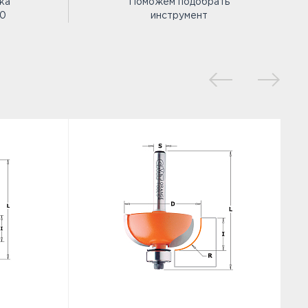
ка
Поможем подобрать
00
инструмент