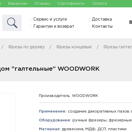
и
Вакансии
Отзывы
Сертификаты
Оплата
Сервис и услуги
Доставка
8
Гарантии и возврат
Контакты
Фрезы по дереву
Фрезы концевые
Фрезы галте
рцом "галтельные" WOODWORK
Производитель:
WOODWORK
Применение:
создание декоративных пазов 
Оборудование:
ручные фрезеры, фрезерные 
Материал:
древесина, МДФ, ДСП, пластики.