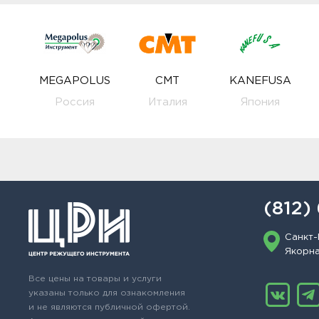
MEGAPOLUS
CMT
KANEFUSA
Россия
Италия
Япония
(812)
Санкт-
Якорная
Все цены на товары и услуги
указаны только для ознакомления
и не являются публичной офертой.