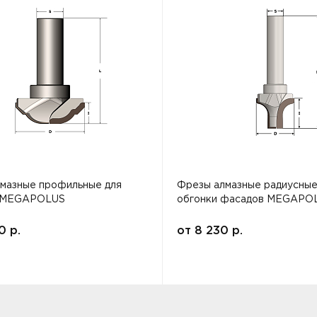
мазные профильные для
Фрезы алмазные радиусные
 MEGAPOLUS
обгонки фасадов MEGAPO
00
р.
от
8 230
р.