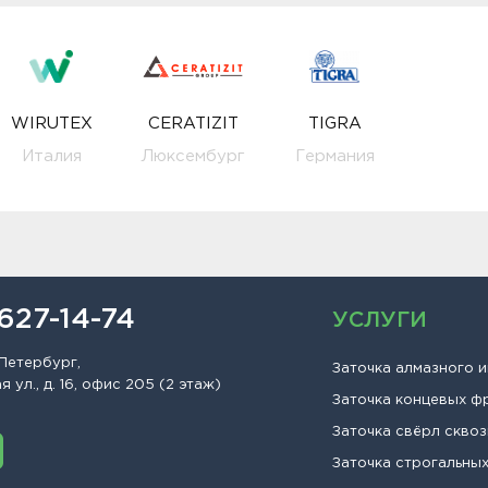
WIRUTEX
CERATIZIT
TIGRA
Италия
Люксембург
Германия
 627-14-74
УСЛУГИ
Петербург,
Заточка алмазного 
 ул., д. 16, офис 205 (2 этаж)
Заточка концевых ф
Заточка свёрл сквоз
Заточка строгальны