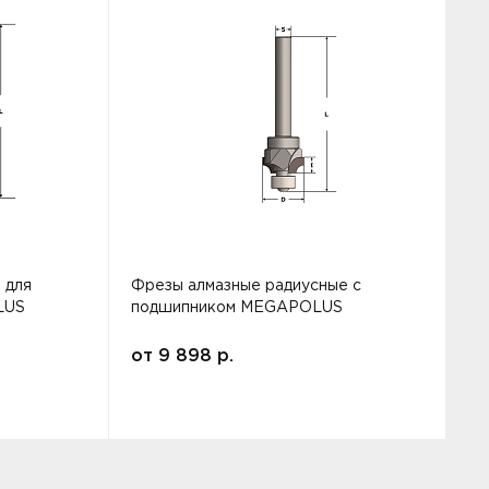
 для
Фрезы алмазные радиусные с
Ф
LUS
подшипником MEGAPOLUS
от
9 898
р.